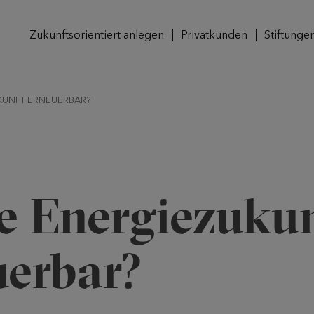
Zukunftsorientiert anlegen
Privatkunden
Stiftunge
UKUNFT ERNEUERBAR?
ie Energiezuku
uerbar?