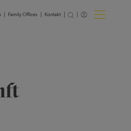
n
Family Offices
Kontakt
Login
Menü anzeigen/v
nft