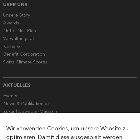
ÜBER UNS
Unsere Story
Awards
Netto-Null-Plan
Verwaltungsrat
Karriere
Benefit Corporation
Swiss Climate Scores
AKTUELLES
Events
News & Publikationen
Zukunftbeweger-Magazin
Globalance Stewardship
Mediencorner
Wir verwenden Cookies, um unsere Website zu
optimieren. Damit diese ausgespielt werden