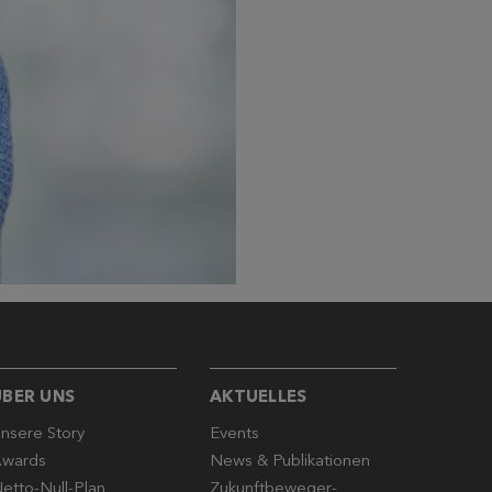
ÜBER UNS
AKTUELLES
nsere Story
Events
wards
News & Publikationen
etto-Null-Plan
Zukunftbeweger-