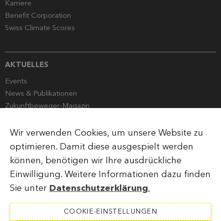
Karriere
Benefit Corporation
Swiss Climate Scores
AKTUELLES
Events
News & Publikationen
Zukunftbeweger-Magazin
Globalance Stewardship
Mediencorner
Wir verwenden Cookies, um unsere Website zu
optimieren. Damit diese ausgespielt werden
können, benötigen wir Ihre ausdrückliche
Einwilligung. Weitere Informationen dazu finden
Impressum
Rechtliche Hinweise
Datenschutzerklärung
Sie unter
Datenschutzerklärung
.
COOKIE-EINSTELLUNGEN