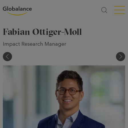
Menü a
Fabian Ottiger-Moll
Impact Research Manager
Gabriel Hansmann
Anj