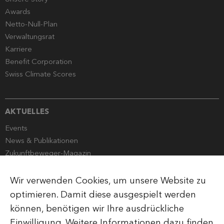
Awards
Netto-Null-Plan
Verwaltungsrat
Karriere
Benefit Corporation
Swiss Climate Scores
AKTUELLES
Events
News & Publikationen
Zukunftbeweger-Magazin
Globalance Stewardship
Mediencorner
Wir verwenden Cookies, um unsere Website zu
optimieren. Damit diese ausgespielt werden
können, benötigen wir Ihre ausdrückliche
Einwilligung. Weitere Informationen dazu finden