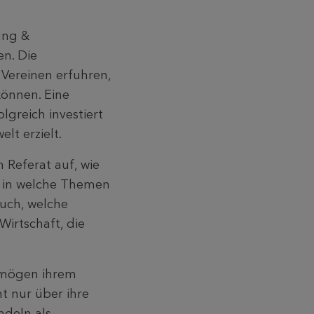
ung &
en. Die
 Vereinen erfuhren,
können. Eine
lgreich investiert
lt erzielt.
 Referat auf, wie
, in welche Themen
auch, welche
Wirtschaft, die
ermögen ihrem
t nur über ihre
ndeln als