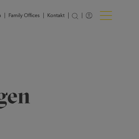
n
Family Offices
Kontakt
Login
Menü anzeigen/v
gen