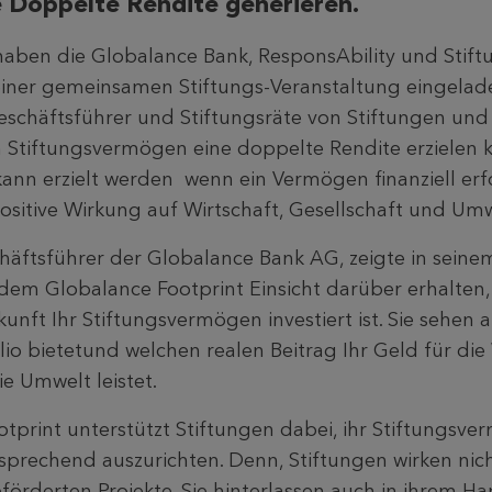
e Doppelte Rendite generieren.
haben die Globalance Bank, ResponsAbility und Stift
einer gemeinsamen Stiftungs-Veranstaltung eingelad
Geschäftsführer und Stiftungsräte von Stiftungen und
m Stiftungsvermögen eine doppelte Rendite erzielen 
ann erzielt werden wenn ein Vermögen finanziell erfo
ositive Wirkung auf Wirtschaft, Gesellschaft und Umwe
häftsführer der Globalance Bank AG, zeigte in seinem
 dem Globalance Footprint Einsicht darüber erhalten
unft Ihr Stiftungsvermögen investiert ist. Sie sehen 
io bietetund welchen realen Beitrag Ihr Geld für die 
e Umwelt leistet.
tprint unterstützt Stiftungen dabei, ihr Stiftungsv
sprechend auszurichten. Denn, Stiftungen wirken nich
förderten Projekte. Sie hinterlassen auch in ihrem Ha