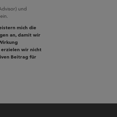
Advisor) und
ein.
eistern mich die
gen an, damit wir
 Wirkung
rzielen wir nicht
iven Beitrag für