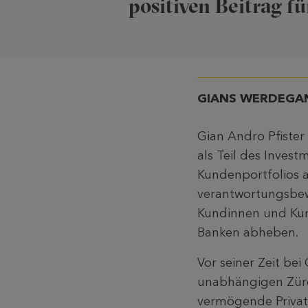
positiven Beitrag f
GIANS WERDEGA
Gian Andro Pfister
als Teil des Inves
Kundenportfolios an
verantwortungsbew
Kundinnen und Kun
Banken abheben.
Vor seiner Zeit be
unabhängigen Zürc
vermögende Privat