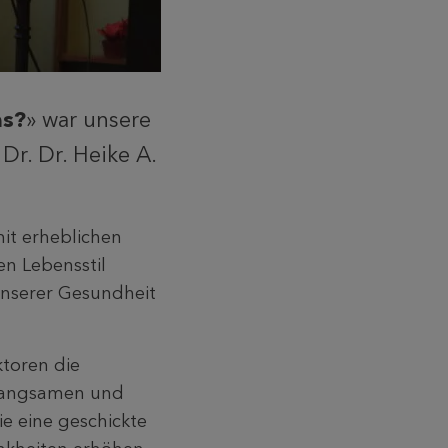
as?
» war unsere
r. Dr. Heike A.
mit erheblichen
n Lebensstil
unserer Gesundheit
ktoren die
rlangsamen und
ie eine geschickte