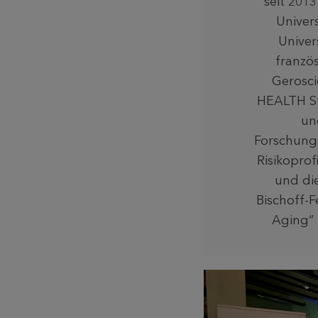
seit 201
Univer
Univer
franzö
Gerosci
HEALTH St
un
Forschung
Risikoprof
und die
Bischoff-F
Aging“ 