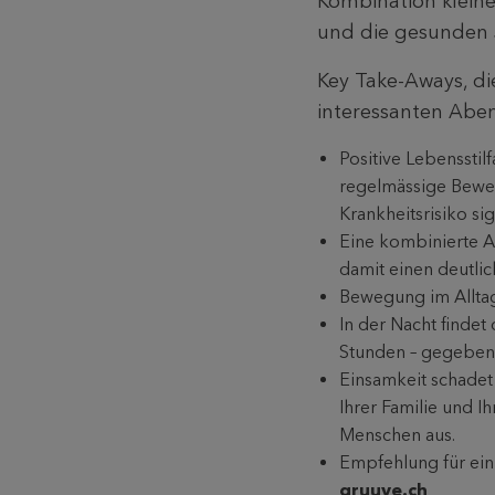
Kombination kleine
und die gesunden 
Key Take-Aways, d
interessanten Abe
Positive Lebenssti
regelmässige Beweg
Krankheitsrisiko si
Eine kombinierte A
damit einen deutlic
Bewegung im Alltag
In der Nacht findet
Stunden – gegeben
Einsamkeit schadet
Ihrer Familie und I
Menschen aus.
Empfehlung für ein
gruuve.ch