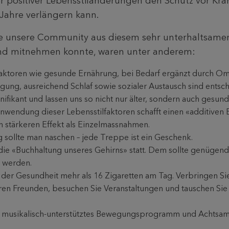
r positiver Lebensstiländerungen den Schutz vor Kr
Jahre verlängern kann.
ie unsere Community aus diesem sehr unterhaltsame
nd mitnehmen konnte, waren unter anderem:
lfaktoren wie gesunde Ernährung, bei Bedarf ergänzt durch O
ung, ausreichend Schlaf sowie sozialer Austausch sind entsc
gnifikant und lassen uns so nicht nur älter, sondern auch gesund
nwendung dieser Lebensstilfaktoren schafft einen «additiven 
h stärkeren Effekt als Einzelmassnahmen.
 sollte man naschen – jede Treppe ist ein Geschenk.
 die «Buchhaltung unseres Gehirns» statt. Dem sollte genügend 
 werden.
 der Gesundheit mehr als 16 Zigaretten am Tag. Verbringen Sie
hren Freunden, besuchen Sie Veranstaltungen und tauschen Sie
 musikalisch-unterstütztes Bewegungsprogramm und Achtsamk