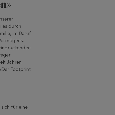
en»
nserer
ei es durch
milie, im Beruf
 Vermögens.
eindruckenden
weger
seit Jahren
«Der Footprint
sich für eine