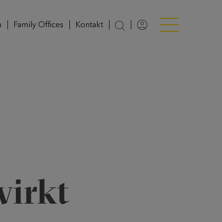
n
Family Offices
Kontakt
Login
Menü anzeigen/v
wirkt