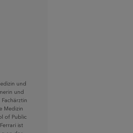
medizin und
inerin und
 Fachärztin
he Medizin
l of Public
errari ist