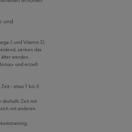
ankheiten erhöhen
n und
mega-3 und Vitamin D,
heidend, senken das
 älter werden.
Bonus» und erzielt
Zeit – etwa 7 bis 8
 deshalb Zeit mit
 sich mit anderen
eitstraining: