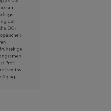
ng an der
ence am
jährige
ung der
sche DO-
ropäischen
ven
rühzeitige
erlangsamen
st Prof.
ure Healthy
y Aging.