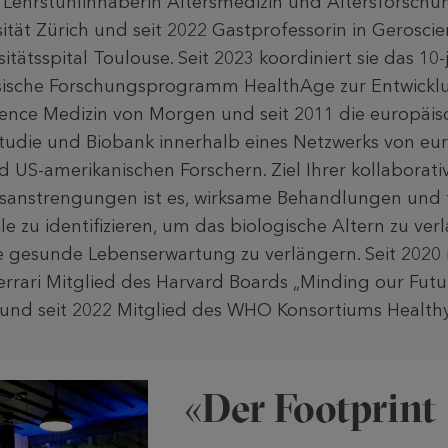
3 Lehrstuhlinhaberin Altersmedizin und Altersforschu
sität Zürich und seit 2022 Gastprofessorin in Gerosci
sitätsspital Toulouse. Seit 2023 koordiniert sie das 10-
sische Forschungsprogramm HealthAge zur Entwickl
ence Medizin von Morgen und seit 2011 die europäi
udie und Biobank innerhalb eines Netzwerks von eu
d US-amerikanischen Forschern. Ziel Ihrer kollaborati
sanstrengungen ist es, wirksame Behandlungen und f
ile zu identifizieren, um das biologische Altern zu v
 gesunde Lebenserwartung zu verlängern. Seit 2020 i
errari Mitglied des Harvard Boards „Minding our Fut
und seit 2022 Mitglied des WHO Konsortiums Health
«Der Footprint