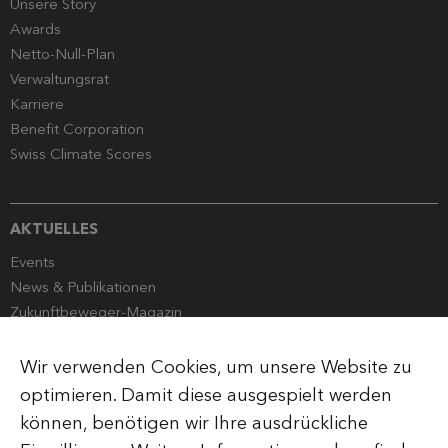
Unsere Story
Awards
Netto-Null-Plan
Verwaltungsrat
Karriere
Benefit Corporation
Swiss Climate Scores
AKTUELLES
Events
News & Publikationen
Zukunftbeweger-Magazin
Globalance Stewardship
Mediencorner
Wir verwenden Cookies, um unsere Website zu
optimieren. Damit diese ausgespielt werden
können, benötigen wir Ihre ausdrückliche