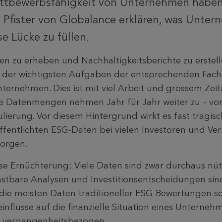
ttbewerbsfähigkeit von Unternehmen haben
Pfister von Globalance erklären, was Unte
e Lücke zu füllen.
en zu erheben und Nachhaltigkeitsberichte zu erstel
r der wichtigsten Aufgaben der entsprechenden Fach
ternehmen. Dies ist mit viel Arbeit und grossem Ze
e Datenmengen nehmen Jahr für Jahr weiter zu – vo
erung. Vor diesem Hintergrund wirkt es fast tragisc
fentlichten ESG-Daten bei vielen Investoren und V
sorgen.
se Ernüchterung: Viele Daten sind zwar durchaus nütz
stbare Analysen und Investitionsentscheidungen sind
die meisten Daten traditioneller ESG-Bewertungen sc
inflüsse auf die finanzielle Situation eines Unterneh
h vergangenheitsbezogen.