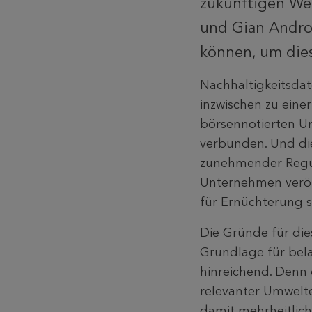
zukünftigen We
und Gian Andro 
können, um dies
Nachhaltigkeitsdat
inzwischen zu eine
börsennotierten Un
verbunden. Und di
zunehmender Reguli
Unternehmen veröf
für Ernüchterung 
Die Gründe für die
Grundlage für bela
hinreichend. Denn 
relevanter Umwelte
damit mehrheitlic