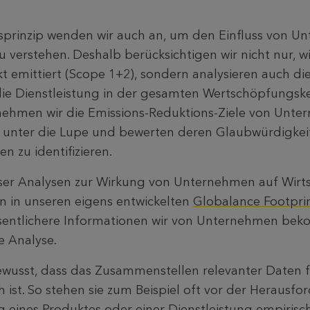
sprinzip wenden wir auch an, um den Einfluss von U
 verstehen. Deshalb berücksichtigen wir nicht nur, wi
 emittiert (Scope 1+2), sondern analysieren auch die
ie Dienstleistung in der gesamten Wertschöpfungske
nehmen wir die Emissions-Reduktions-Ziele von Unte
nter die Lupe und bewerten deren Glaubwürdigkeit
en zu identifizieren.
ser Analysen zur Wirkung von Unternehmen auf Wirts
n in unseren eigens entwickelten
Globalance Footpri
sentlichere Informationen wir von Unternehmen be
ie Analyse.
bewusst, dass das Zusammenstellen relevanter Daten
 ist. So stehen sie zum Beispiel oft vor der Herausfo
g eines Produktes oder einer Dienstleistung empirisc