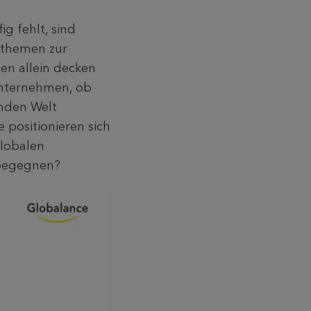
g fehlt, sind
sthemen zur
en allein decken
Unternehmen, ob
rnden Welt
e positionieren sich
globalen
 begegnen?