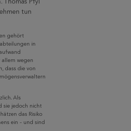
. Thomas Pfyl
rnehmen tun
len gehört
abteilungen in
itaufwand
r allem wegen
h, dass die von
ermögensverwaltern
lich. Als
 sie jedoch nicht
hätzen das Risiko
mens ein – und sind