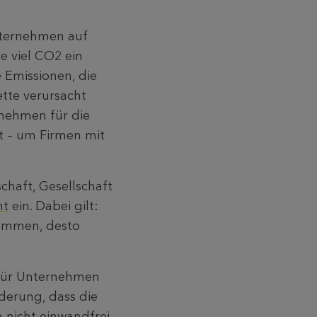
nternehmen auf
e viel CO2 ein
 Emissionen, die
tte verursacht
rnehmen für die
 – um Firmen mit
chaft, Gesellschaft
nt
ein. Dabei gilt:
kommen, desto
 für Unternehmen
rderung, dass die
h nicht einwandfrei