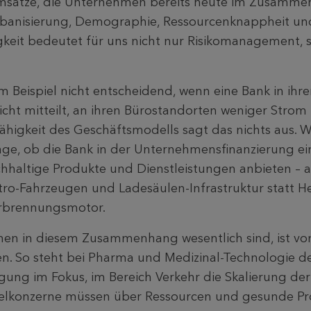
Umsätze, die Unternehmen bereits heute im Zusamme
banisierung, Demographie, Ressourcenknappheit und 
igkeit bedeutet für uns nicht nur Risikomanagement,
um Beispiel nicht entscheidend, wenn eine Bank in ihr
icht mitteilt, an ihren Bürostandorten weniger Strom
higkeit des Geschäftsmodells sagt das nichts aus. Was
age, ob die Bank in der Unternehmensfinanzierung ei
chhaltige Produkte und Dienstleistungen anbieten – a
ktro-Fahrzeugen und Ladesäulen-Infrastruktur statt He
erbrennungsmotor.
nen in diesem Zusammenhang wesentlich sind, ist vo
en. So steht bei Pharma und Medizinal-Technologie d
ung im Fokus, im Bereich Verkehr die Skalierung der
lkonzerne müssen über Ressourcen und gesunde Pr