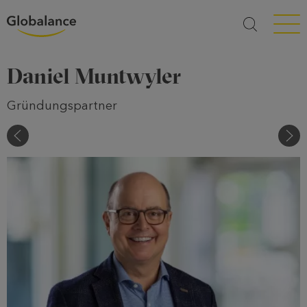
Menü a
Daniel Muntwyler
Gründungspartner
Niklaus Haller
Adm