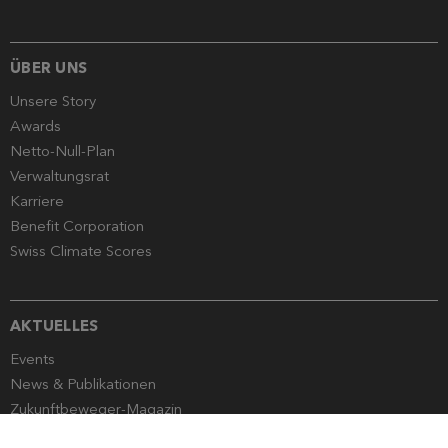
ÜBER UNS
Unsere Story
Awards
Netto-Null-Plan
Verwaltungsrat
Karriere
Benefit Corporation
Swiss Climate Scores
AKTUELLES
Events
News & Publikationen
Zukunftbeweger-Magazin
Globalance Stewardship