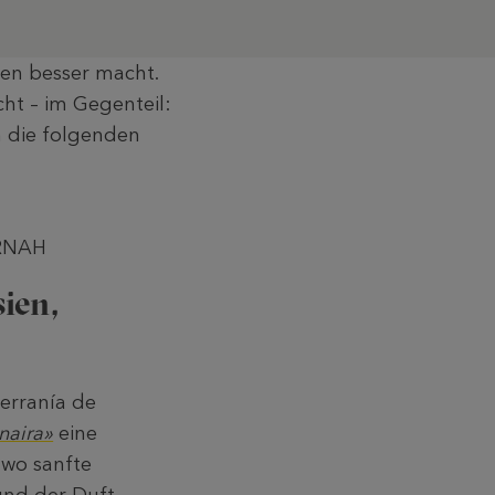
hen besser macht.
cht – im Gegenteil:
n die folgenden
URNAH
ien,
Serranía de
naira»
eine
 wo sanfte