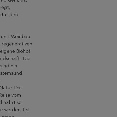
und der Duft
iegt,
atur den
n und Weinbau
t regenerativen
eigene Biohof
andschaft. Die
sind ein
Systemsund
e
Natur. Das
 Reise vom
d nährt so
te werden Teil