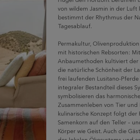
Hügel den Horizont berühren 
von wildem Jasmin in der Luft l
bestimmt der Rhythmus der N
Tagesablauf.
Permakultur, Olivenproduktio
mit historischen Rebsorten: Mi
Anbaumethoden kultiviert der 
die natürliche Schönheit der L
frei laufenden Lusitano-Pferde 
integraler Bestandteil dieses 
symbolisieren das harmonisch
Zusammenleben von Tier und 
kulinarische Konzept folgt der
Samenkorn auf den Teller – un
Körper wie Geist. Auch die Gäs