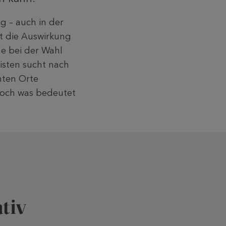
g – auch in der
lt die Auswirkung
le bei der Wahl
risten sucht nach
chten Orte
 Doch was bedeutet
ativ