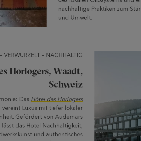
des lokalen Ökosystems und e
nachhaltige Praktiken zum Stä
und Umwelt.
 – VERWURZELT – NACHHALTIG
es Horlogers, Waadt,
Schweiz
rmonie: Das
Hôtel des Horlogers
vereint Luxus mit tiefer lokaler
heit. Gefördert von Audemars
 lässt das Hotel Nachhaltigkeit,
dwerkskunst und authentisches